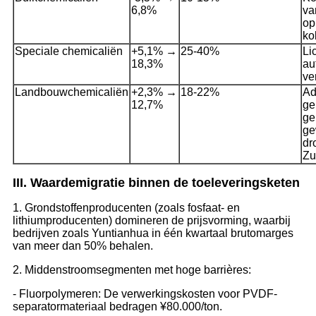
6,8%
va
op
ko
Speciale chemicaliën
+5,1% →
25-40%
Li
18,3%
au
ve
Landbouwchemicaliën
+2,3% →
18-22%
Ad
12,7%
ge
ge
ge
dr
Zu
III. Waardemigratie binnen de toeleveringsketen
1. Grondstoffenproducenten (zoals fosfaat- en
lithiumproducenten) domineren de prijsvorming, waarbij
bedrijven zoals Yuntianhua in één kwartaal brutomarges
van meer dan 50% behalen.
2. Middenstroomsegmenten met hoge barrières:
- Fluorpolymeren: De verwerkingskosten voor PVDF-
separatormateriaal bedragen ¥80.000/ton.