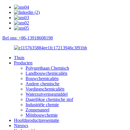
Bel ons: +86-13918608198
Thuis
Producten
Polyurethaan Chemisch
Landbouwchemicaliën
Bouwchemicaliën
Andere chemische
Voedingschemicaliën
Waterzuiveringsmiddel
Dagelijkse chemische stof
Industriële chemie
Zonnepaneel
Mijnbouwchemie
Hoofdproductpresentatie
Nieuws