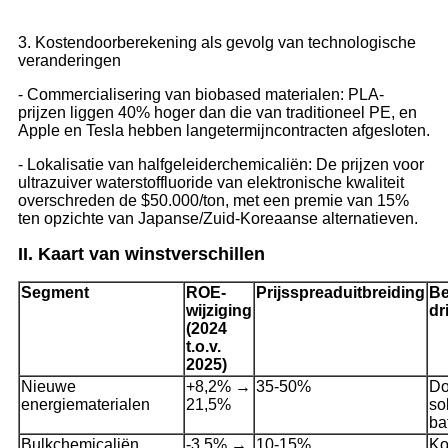
3. Kostendoorberekening als gevolg van technologische
veranderingen
- Commercialisering van biobased materialen: PLA-
prijzen liggen 40% hoger dan die van traditioneel PE, en
Apple en Tesla hebben langetermijncontracten afgesloten.
- Lokalisatie van halfgeleiderchemicaliën: De prijzen voor
ultrazuiver waterstoffluoride van elektronische kwaliteit
overschreden de $50.000/ton, met een premie van 15%
ten opzichte van Japanse/Zuid-Koreaanse alternatieven.
II. Kaart van winstverschillen
Segment
ROE-
Prijsspreaduitbreiding
Be
wijziging
dr
(2024
t.o.v.
2025)
Nieuwe
+8,2% →
35-50%
Do
energiematerialen
21,5%
so
ba
Bulkchemicaliën
-3,5% →
10-15%
Ko