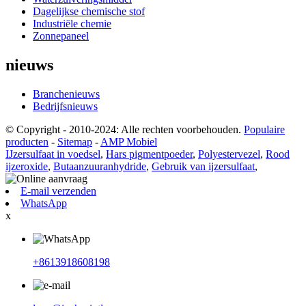
Dagelijkse chemische stof
Industriële chemie
Zonnepaneel
nieuws
Branchenieuws
Bedrijfsnieuws
© Copyright - 2010-2024: Alle rechten voorbehouden.
Populaire
producten
-
Sitemap
-
AMP Mobiel
IJzersulfaat in voedsel
,
Hars pigmentpoeder
,
Polyestervezel
,
Rood
ijzeroxide
,
Butaanzuuranhydride
,
Gebruik van ijzersulfaat
,
E-mail verzenden
WhatsApp
x
+8613918608198