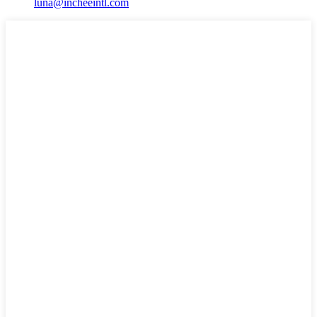
luna@incheeintl.com